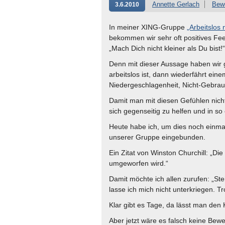
Annette Gerlach
Bew
3.6.2010
In meiner XING-Gruppe
„Arbeitslos 
bekommen wir sehr oft positives Fe
„Mach Dich nicht kleiner als Du bist!“
Denn mit dieser Aussage haben wir 
arbeitslos ist, dann wiederfährt ein
Niedergeschlagenheit, Nicht-Gebrauc
Damit man mit diesen Gefühlen nicht 
sich gegenseitig zu helfen und in so
Heute habe ich, um dies noch einma
unserer Gruppe eingebunden.
Ein Zitat von Winston Churchill: „Di
umgeworfen wird.“
Damit möchte ich allen zurufen: „Ste
lasse ich mich nicht unterkriegen. T
Klar gibt es Tage, da lässt man de
Aber jetzt wäre es falsch keine Be