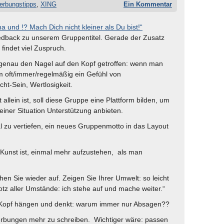
erbungstipps
,
XING
Ein Kommentar
na und !? Mach Dich nicht kleiner als Du bist!“
edback zu unserem Gruppentitel. Gerade der Zusatz
 findet viel Zuspruch.
genau den Nagel auf den Kopf getroffen: wenn man
em oft/immer/regelmäßig ein Gefühl von
ht-Sein, Wertlosigkeit.
allein ist, soll diese Gruppe eine Plattform bilden, um
 einer Situation Unterstützung anbieten.
l zu vertiefen, ein neues Gruppenmotto in das Layout
e Kunst ist, einmal mehr aufzustehen, als man
hen Sie wieder auf. Zeigen Sie Ihrer Umwelt: so leicht
rotz aller Umstände: ich stehe auf und mache weiter.“
n Kopf hängen und denkt: warum immer nur Absagen??
werbungen mehr zu schreiben. Wichtiger wäre: passen